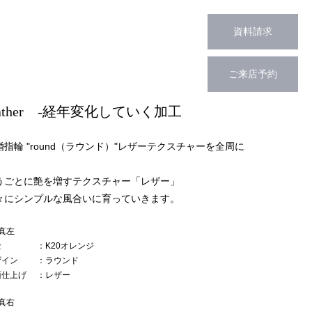
資料請求
ご来店予約
eather -経年変化していく加工
婚指輪 "round（ラウンド）"レザーテクスチャーを全周に
うごとに艶を増すテクスチャー「レザー」
々にシンプルな風合いに育っていきます。
真左
金
：K20オレンジ
ザイン
：ラウンド
面仕上げ
：レザー
真右