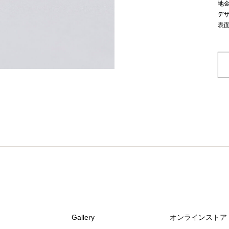
地
デ
表
Gallery
オンラインストア