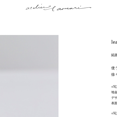
l
結
使
徐
○写
地
デ
表
○写