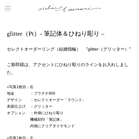
glitter（Pt）- 筆記体＆ひねり彫り –
セレクトオーダーリング（結婚指輪） "glitter（グリッター）"
ご新郎様は、アクセントにひねり彫りのラインをお入れしまし
た。
○写真1枚目：右
地金
：プラチナ900
デザイン
：セレクトオーダー「ラウンド」
表面仕上げ
：グリッター
オプション
：外側にひねり彫り
機械刻印「筆記体」
内側にクリアダイヤモンド
○写真1枚目：左