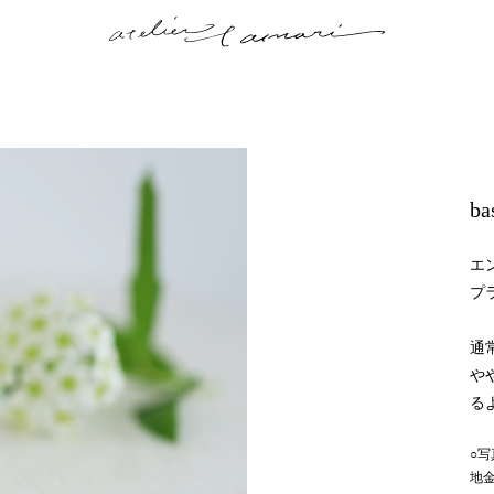
ba
エン
プ
通
や
る
○写
地