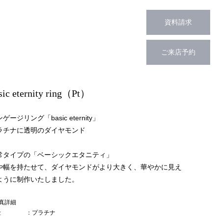
資料請求
ご来店予約
sic eternity ring（Pt）
ゲージリング「basic eternity」
ラチナに透明のダイヤモンド
常タイプの「ベーシックエタニティ」
や幅を持たせて、ダイヤモンドがより大きく、華やかに見え
ように制作いたしました。
真詳細
金
：プラチナ