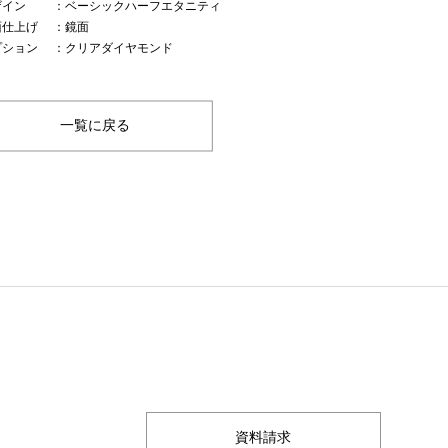
ザイン
：ベーシックハーフエタニティ
面仕上げ
：鏡面
プション
：クリアダイヤモンド
一覧に戻る
資料請求