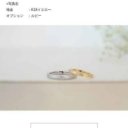
○写真右
地金
：K18イエロー
オプション
：ルビー