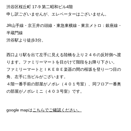
渋谷区桜丘町 17-9 第二昭和ビル4階
申し訳ございませんが、エレベーターはございません。
JR山手線・京王井の頭線・東急東横線・東京メトロ：銀座線・
半蔵門線
渋谷駅より徒歩3分。
西口より駅を出て左手に見える陸橋を上り２４６の反対側へ渡
ります。ファミリーマートを目がけて階段をお降り下さい。
ファミリーマートとＩＫＥＢＥ楽器の間の桜坂を登り一つ目の
角、左手に当ビルがございます。
４階一番手前の部屋がノボレ（４０１号室）、同フロア一番奥
の部屋がノボレミニ（４０３号室）です。
google mapは
こちらでご確認ください。