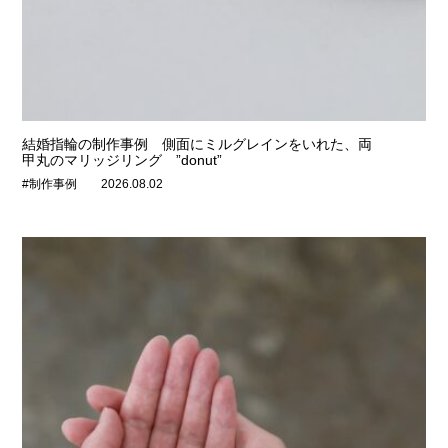
結婚指輪の制作事例 側面にミルグレインをいれた、両
甲丸のマリッジリング ”donut”
#制作事例
2026.08.02