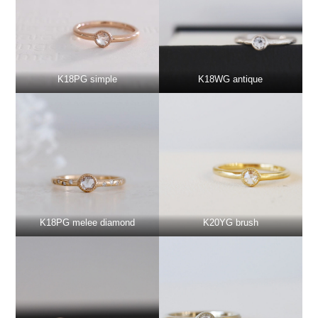
K18PG simple
K18WG antique
K18PG melee diamond
K20YG brush