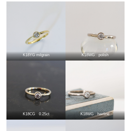
K18YG milgrain
K18WG polish
K18CG 0.25ct
K18WG hairline