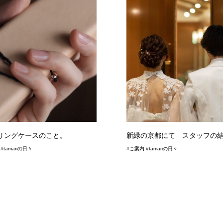
リングケースのこと。
新緑の京都にて スタッフの
#tamariの日々
#ご案内 #tamariの日々