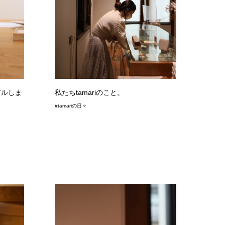
アルしま
私たちtamariのこと。
#tamariの日々