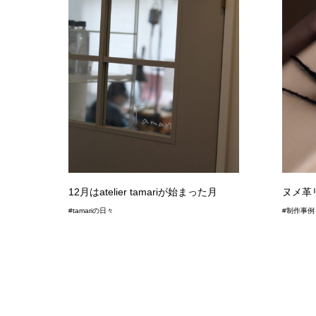
12月はatelier tamariが始まった月
ヌメ革
#tamariの日々
#制作事例 