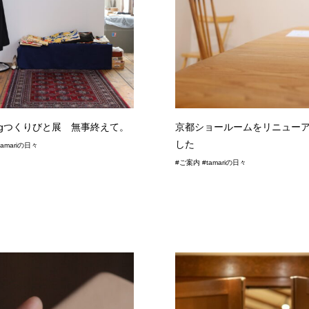
ingつくりびと展 無事終えて。
京都ショールームをリニュー
した
amariの日々
#ご案内 #tamariの日々