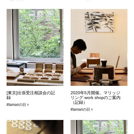
[東京]出張受注相談会の記
2020年5月開催。マリッジ
録
リング work shopのご案内
（記録）
#tamariの日々
#tamariの日々