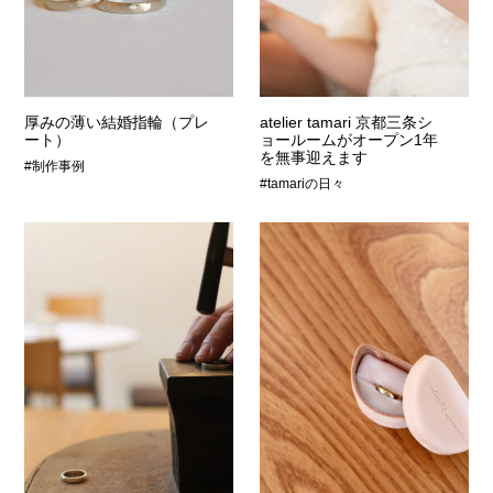
厚みの薄い結婚指輪（プレ
atelier tamari 京都三条シ
ート）
ョールームがオープン1年
を無事迎えます
#制作事例
#tamariの日々