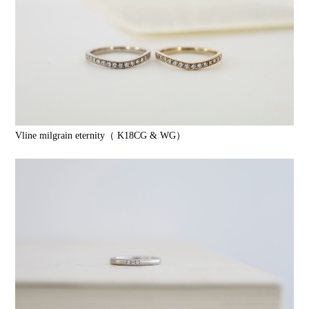
Vline milgrain eternity（ K18CG & WG）