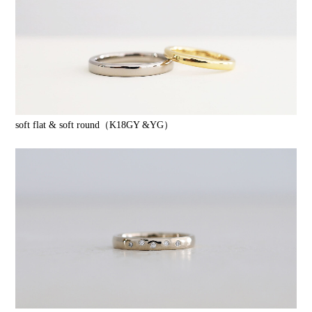
soft flat & soft round（K18GY &YG）