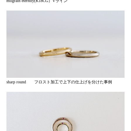
milgrain eternity(K18CG）Vライン
sharp round フロスト加工で上下の仕上げを分けた事例