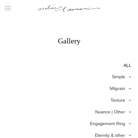
Gallery
ALL
Simple
Milgrain
Texture
Nuance | Other
Engagement Ring
Eternity & other