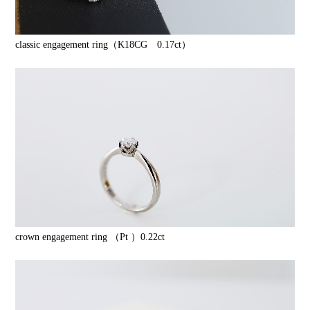
classic engagement ring（K18CG 0.17ct）
crown engagement ring （Pt ）0.22ct