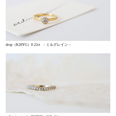
drop（K20YG）0.22ct - ミルグレイン –