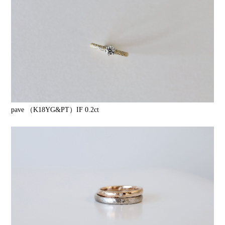
pave （K18YG&PT）IF 0.2ct