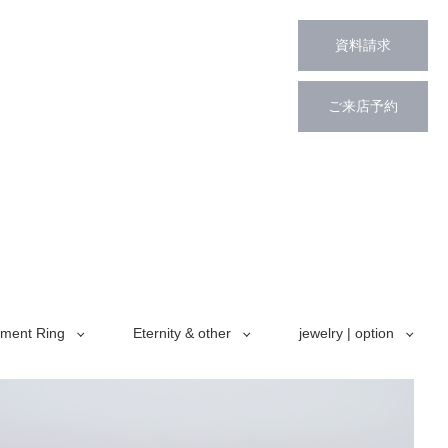
資料請求
ご来店予約
ment Ring
Eternity & other
jewelry | option