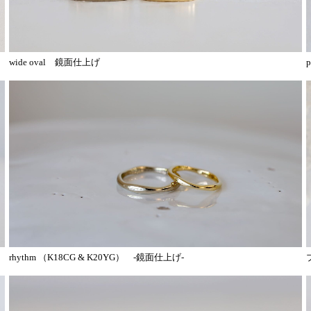
wide oval 鏡面仕上げ
rhythm （K18CG & K20YG） -鏡面仕上げ-