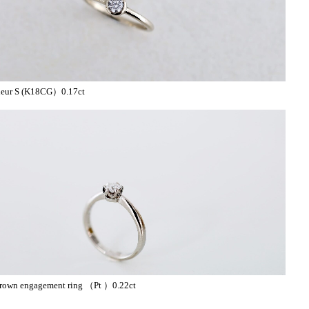
leur S (K18CG）0.17ct
rown engagement ring （Pt ）0.22ct