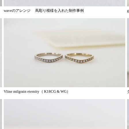
。
waveのアレンジ 蔦彫り模様を入れた制作事例
Vline milgrain eternity（ K18CG & WG）