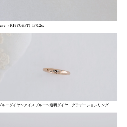
pave （K18YG&PT）IF 0.2ct
ブルーダイヤ〜アイスブルー〜透明ダイヤ グラデーションリング