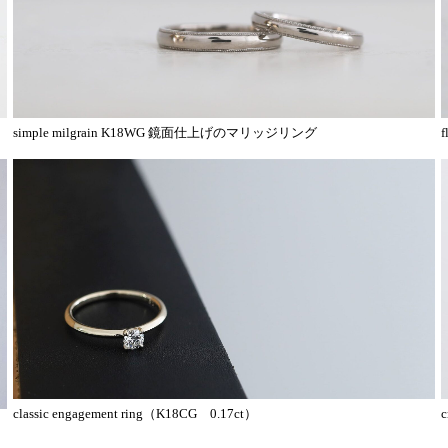
simple milgrain K18WG 鏡面仕上げのマリッジリング
f
classic engagement ring（K18CG 0.17ct）
c