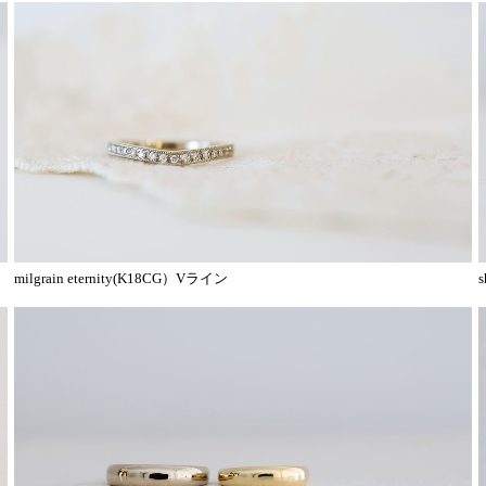
milgrain eternity(K18CG）Vライン