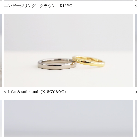
エンゲージリング クラウン K18YG
soft flat & soft round（K18GY &YG）