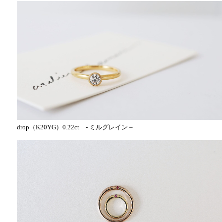
drop（K20YG）0.22ct - ミルグレイン –