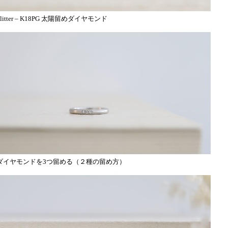
glitter – K18PG 太陽留めダイヤモンド
ダイヤモンドを3つ留める（２種の留め方）