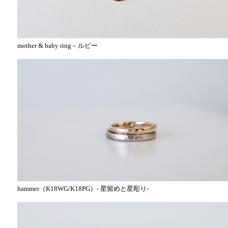
mother & baby ring – ルビー
hammer（K18WG/K18PG）- 星留めと星彫り-