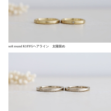
soft round K18YGヘアライン 太陽留め