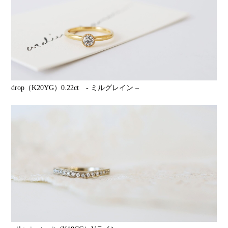
drop（K20YG）0.22ct - ミルグレイン –