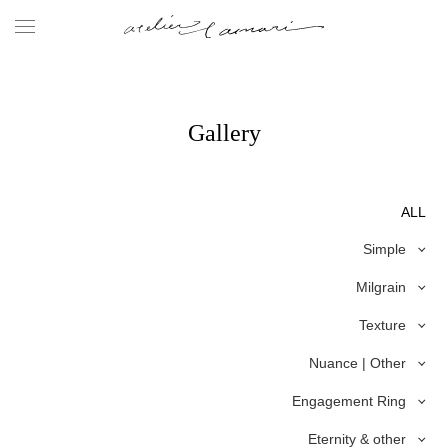
Gallery
ALL
Simple
Milgrain
Texture
Nuance | Other
Engagement Ring
Eternity & other