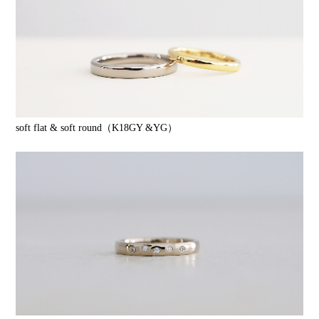
soft flat & soft round（K18GY &YG）