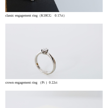
classic engagement ring（K18CG 0.17ct）
crown engagement ring （Pt ）0.22ct