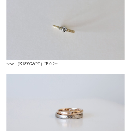
pave （K18YG&PT）IF 0.2ct