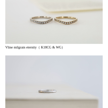
Vline milgrain eternity（ K18CG & WG）